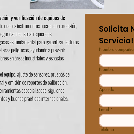
ación y verificación de equipos de 
do que los instrumentos operen con precisión, 
Solicita 
eguridad industrial requeridos.
Servicio!
 gases es fundamental para garantizar lecturas 
eras peligrosas, ayudando a prevenir 
Nombre compañia
iones en áreas industriales y espacios 
Nombre
del equipo, ajuste de sensores, pruebas de 
al y emisión de reportes de calibración. 
erramientas especializadas, siguiendo 
Apellido
tes y buenas prácticas internacionales.
Email
*
Teléfono