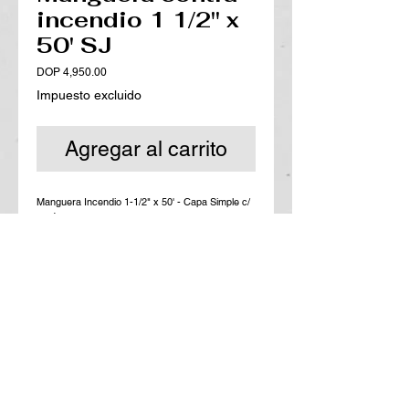
incendio 1 1/2'' x
50' SJ
Precio
DOP 4,950.00
Impuesto excluido
Agregar al carrito
Manguera Incendio 1-1/2" x 50' - Capa Simple c/
Unión NST
PT: 10 bar / PR: 30 bar - Exterior 100% Polyester
- Interior Caucho Natural
Especificaciones
Presión de Trabajo:
10 bar / 150 psi
Presión de Prueba :
20 bar/ 300 psi
Presión de Rotura:
30 bar / 435 psi
Rango de Temperatura;
-20 a 80 °C / -4 a
176°F
Largo:
15
mts / 50’ pies